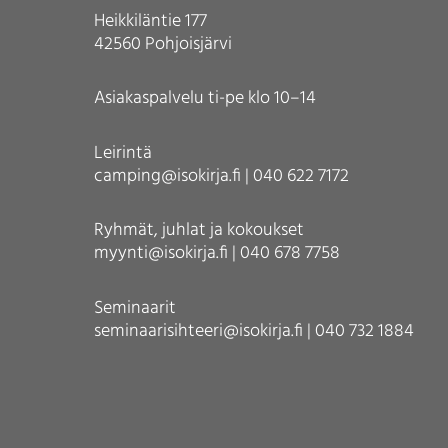
Heikkiläntie 177
42560 Pohjoisjärvi
Asiakaspalvelu ti-pe klo 10–14
Leirintä
camping@isokirja.fi | 040 622 7172
Ryhmät, juhlat ja kokoukset
myynti@isokirja.fi | 040 678 7758
Seminaarit
seminaarisihteeri@isokirja.fi | 040 732 1884