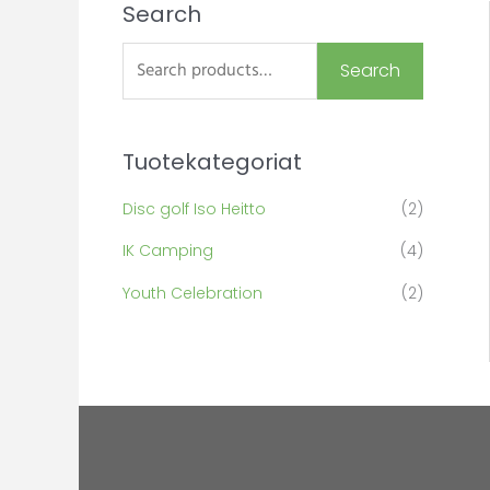
Search
S
e
Search
a
r
c
Tuotekategoriat
h
Disc golf Iso Heitto
(2)
f
IK Camping
(4)
o
r
Youth Celebration
(2)
: