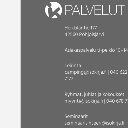
Heikkiläntie 177
42560 Pohjoisjärvi
Asiakaspalvelu ti-pe klo 10–14
Leirintä
camping@isokirja.fi | 040 622
7172
Ryhmät, juhlat ja kokoukset
myynti@isokirja.fi | 040 678 
Seminaarit
seminaarisihteeri@isokirja.fi 