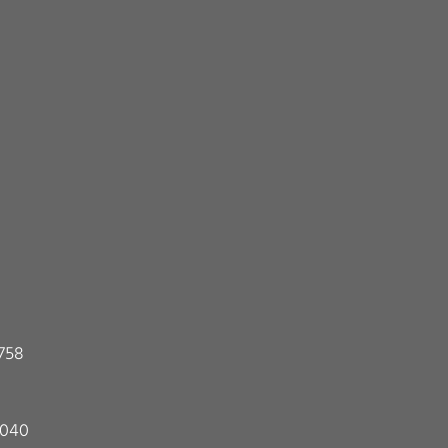
7758
| 040