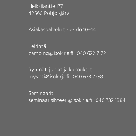
Heikkiläntie 177
42560 Pohjoisjärvi
Asiakaspalvelu ti-pe klo 10–14
Leirintä
camping@isokirja.fi | 040 622 7172
Ryhmät, juhlat ja kokoukset
myynti@isokirja.fi | 040 678 7758
Seminaarit
seminaarisihteeri@isokirja.fi | 040 732 1884