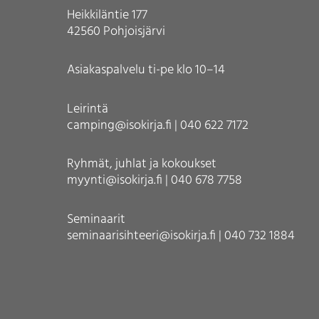
Heikkiläntie 177
42560 Pohjoisjärvi
Asiakaspalvelu ti-pe klo 10–14
Leirintä
camping@isokirja.fi | 040 622 7172
Ryhmät, juhlat ja kokoukset
myynti@isokirja.fi | 040 678 7758
Seminaarit
seminaarisihteeri@isokirja.fi | 040 732 1884