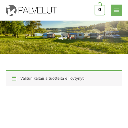
Siirry
0
sisältöön
majoitus
Valitun kaltaisia tuotteita ei löytynyt.