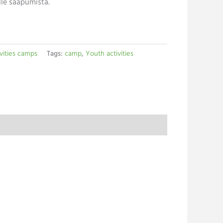
lle saapumista.
vities camps
Tags:
camp
,
Youth activities