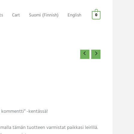
ts
Cart
Suomi
(
Finnish
)
English
0
en kommentti” -kentässä!
malla tämän tuotteen varmistat paikkasi leirillä.