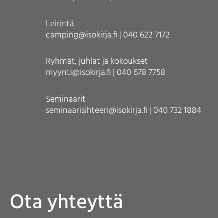
Leirintä
camping@isokirja.fi | 040 622 7172
Ryhmät, juhlat ja kokoukset
myynti@isokirja.fi | 040 678 7758
Seminaarit
seminaarisihteeri@isokirja.fi | 040 732 1884
Ota yhteyttä