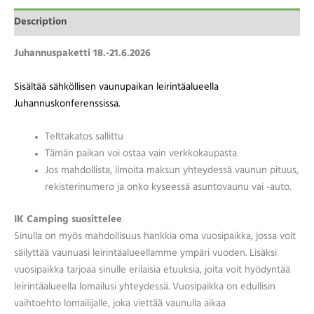
Description
Juhannuspaketti 18.-21.6.2026
Sisältää sähköllisen vaunupaikan leirintäalueella
Juhannuskonferenssissa.
Telttakatos sallittu
Tämän paikan voi ostaa vain verkkokaupasta.
Jos mahdollista, ilmoita maksun yhteydessä vaunun pituus,
rekisterinumero ja onko kyseessä asuntovaunu vai -auto.
IK Camping suosittelee
Sinulla on myös mahdollisuus hankkia oma vuosipaikka, jossa voit
säilyttää vaunuasi leirintäalueellamme ympäri vuoden. Lisäksi
vuosipaikka tarjoaa sinulle erilaisia etuuksia, joita voit hyödyntää
leirintäalueella lomailusi yhteydessä. Vuosipaikka on edullisin
vaihtoehto lomailijalle, joka viettää vaunulla aikaa