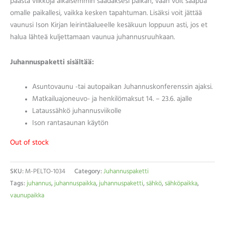
päästä viikkoja aikaisemmin saadaksesi paikan, vaan voit saapua
omalle paikallesi, vaikka kesken tapahtuman. Lisäksi voit jättää
vaunusi Ison Kirjan leirintäalueelle kesäkuun loppuun asti, jos et
halua lähteä kuljettamaan vaunua juhannusruuhkaan.
Juhannuspaketti sisältää:
Asuntovaunu -tai autopaikan Juhannuskonferenssin ajaksi.
Matkailuajoneuvo- ja henkilömaksut 14. – 23.6. ajalle
Lataussähkö juhannusviikolle
Ison rantasaunan käytön
Out of stock
SKU:
M-PELTO-1034
Category:
Juhannuspaketti
Tags:
juhannus
,
juhannuspaikka
,
juhannuspaketti
,
sähkö
,
sähköpaikka
,
vaunupaikka