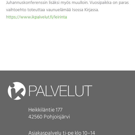
Juhannuskonferenssin lisäksi myös muulloin. Vuosipaikka on paras
vaihtoehto toteuttaa vaunuelämää Isossa Kirjassa.
https://www.ikpalvelut.fi/leirinta
Heikkiläntie 177
42560 Pohjoisjärvi
Asiakaspalvelu ti-pe klo 10–14