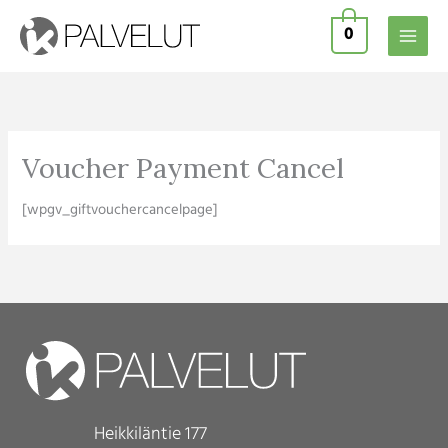
Siirry
0
sisältöön
Voucher Payment Cancel
[wpgv_giftvouchercancelpage]
Heikkiläntie 177