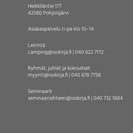
Heikkiläntie 177
42560 Pohjoisjärvi
Asiakaspalvelu ti-pe klo 10–14
Leirintä
camping@isokirja.fi | 040 622 7172
Ryhmät, juhlat ja kokoukset
myynti@isokirja.fi | 040 678 7758
Seminaarit
seminaarisihteeri@isokirja.fi | 040 732 1884