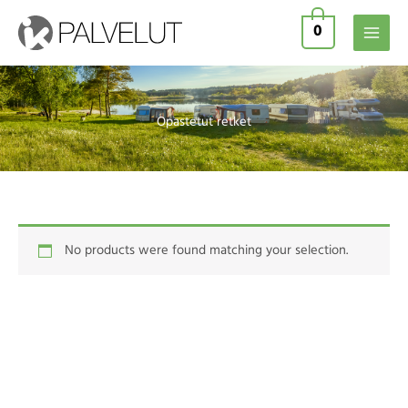
Skip
0
to
content
Opastetut retket
No products were found matching your selection.