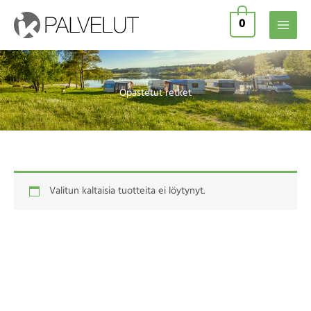
Siirry
0
sisältöön
Opastetut retket
Valitun kaltaisia tuotteita ei löytynyt.