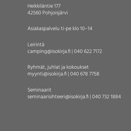
Heikkiläntie 177
42560 Pohjoisjärvi
Asiakaspalvelu ti-pe klo 10–14
Leirintä
camping@isokirja.fi | 040 622 7172
Ryhmät, juhlat ja kokoukset
myynti@isokirja.fi | 040 678 7758
Seminaarit
seminaarisihteeri@isokirja.fi | 040 732 1884