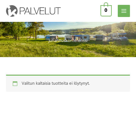
Siirry
0
sisältöön
juhannuskonferenssi
Valitun kaltaisia tuotteita ei löytynyt.