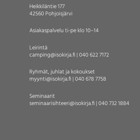
Heikkiläntie 177
42560 Pohjoisjärvi
Asiakaspalvelu ti-pe klo 10–14
Leirintä
camping@isokirja.fi | 040 622 7172
Ryhmät, juhlat ja kokoukset
myynti@isokirja.fi | 040 678 7758
Seminaarit
seminaarisihteeri@isokirja.fi | 040 732 1884