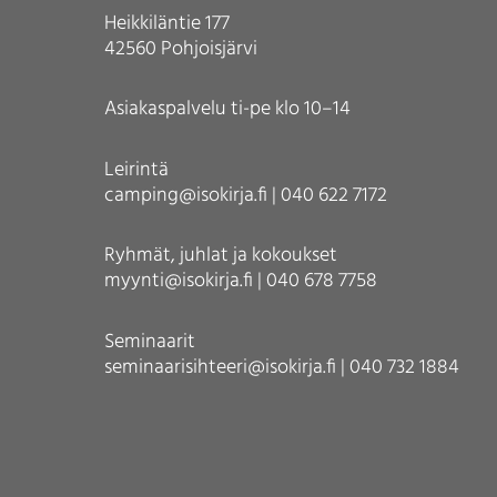
Heikkiläntie 177
42560 Pohjoisjärvi
Asiakaspalvelu ti-pe klo 10–14
Leirintä
camping@isokirja.fi | 040 622 7172
Ryhmät, juhlat ja kokoukset
myynti@isokirja.fi | 040 678 7758
Seminaarit
seminaarisihteeri@isokirja.fi | 040 732 1884