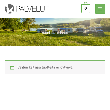
Siirry
0
sisältöön
nuorisotoiminnot
Valitun kaltaisia tuotteita ei löytynyt.