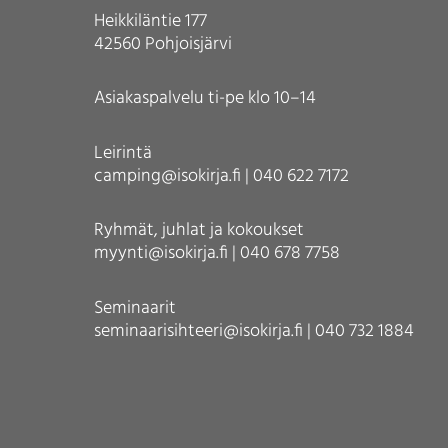
Heikkiläntie 177
42560 Pohjoisjärvi
Asiakaspalvelu ti-pe klo 10–14
Leirintä
camping@isokirja.fi | 040 622 7172
Ryhmät, juhlat ja kokoukset
myynti@isokirja.fi | 040 678 7758
Seminaarit
seminaarisihteeri@isokirja.fi | 040 732 1884