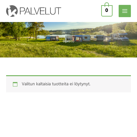
Siirry
0
sisältöön
opisto
Valitun kaltaisia tuotteita ei löytynyt.