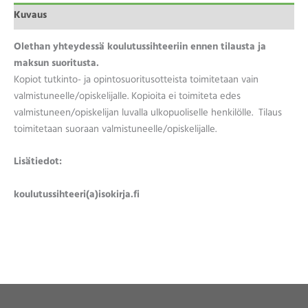
Kuvaus
Olethan yhteydessä koulutussihteeriin ennen tilausta ja
maksun suoritusta.
Kopiot tutkinto- ja opintosuoritusotteista toimitetaan vain
valmistuneelle/opiskelijalle. Kopioita ei toimiteta edes
valmistuneen/opiskelijan luvalla ulkopuoliselle henkilölle. Tilaus
toimitetaan suoraan valmistuneelle/opiskelijalle.
Lisätiedot:
koulutussihteeri(a)isokirja.fi