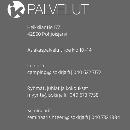
Heikkiläntie 177
42560 Pohjoisjärvi
Asiakaspalvelu ti-pe klo 10–14
Leirintä
camping@isokirja.fi | 040 622 7172
Ryhmät, juhlat ja kokoukset
myynti@isokirja.fi | 040 678 7758
Seminaarit
seminaarisihteeri@isokirja.fi | 040 732 1884