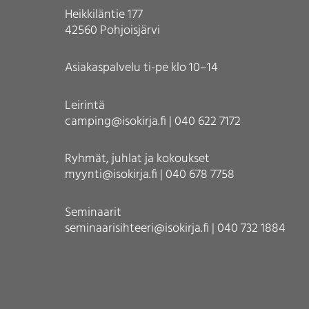
Heikkiläntie 177
42560 Pohjoisjärvi
Asiakaspalvelu ti-pe klo 10–14
Leirintä
camping@isokirja.fi | 040 622 7172
Ryhmät, juhlat ja kokoukset
myynti@isokirja.fi | 040 678 7758
Seminaarit
seminaarisihteeri@isokirja.fi | 040 732 1884