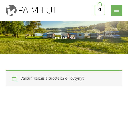
Siirry
0
sisältöön
virtuaalituote
Valitun kaltaisia tuotteita ei löytynyt.