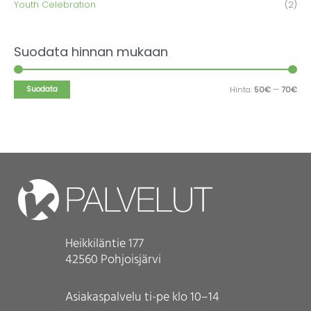
Youth Celebration
(2)
t
n
a
t
a
Suodata hinnan mukaan
Suodata
Hinta:
50€
—
70€
Heikkiläntie 177
42560 Pohjoisjärvi
Asiakaspalvelu ti-pe klo 10–14