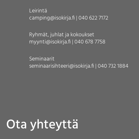
Leirintä
camping@isokirja.fi | 040 622 7172
Ryhmät, juhlat ja kokoukset
myynti@isokirja.fi | 040 678 7758
Seminaarit
seminaarisihteeri@isokirja.fi | 040 732 1884
Ota yhteyttä