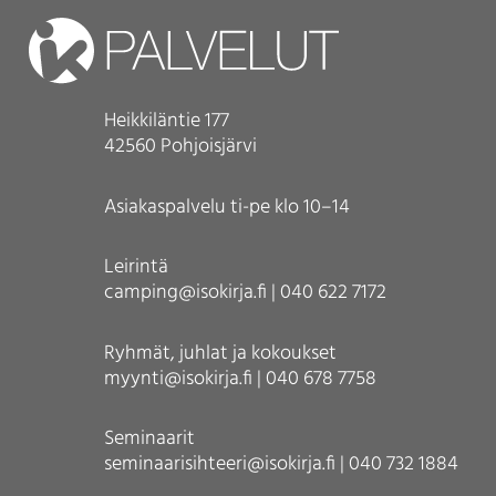
Heikkiläntie 177
42560 Pohjoisjärvi
Asiakaspalvelu ti-pe klo 10–14
Leirintä
camping@isokirja.fi | 040 622 7172
Ryhmät, juhlat ja kokoukset
myynti@isokirja.fi | 040 678 7758
Seminaarit
seminaarisihteeri@isokirja.fi | 040 732 1884