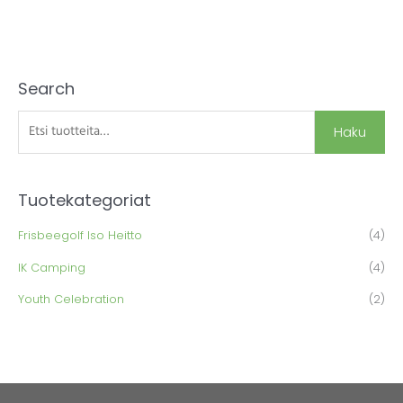
Search
E
t
Haku
s
i
:
Tuotekategoriat
Frisbeegolf Iso Heitto
(4)
IK Camping
(4)
Youth Celebration
(2)