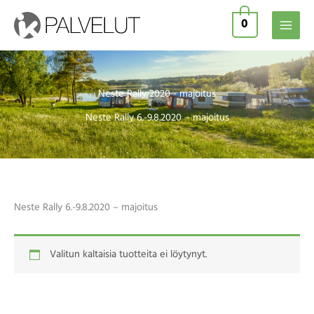
Siirry
0
sisältöön
Neste Rally 2020 - majoitus
Neste Rally 6.-9.8.2020 – majoitus
Neste Rally 6.-9.8.2020 – majoitus
Valitun kaltaisia tuotteita ei löytynyt.