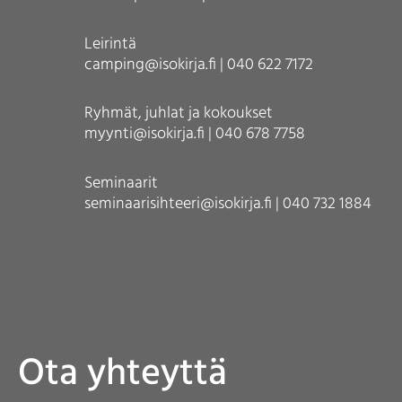
Leirintä
camping@isokirja.fi | 040 622 7172
Ryhmät, juhlat ja kokoukset
myynti@isokirja.fi | 040 678 7758
Seminaarit
seminaarisihteeri@isokirja.fi | 040 732 1884
Ota yhteyttä