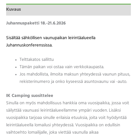
Kuvaus
Juhannuspaketti 18.-21.6.2026
Sisältää sähköllisen vaunupaikan leirintäalueella
Juhannuskonferenssissa.
Telttakatos sallittu
Tämän paikan voi ostaa vain verkkokaupasta.
Jos mahdollista, ilmoita maksun yhteydessä vaunun pituus,
rekisterinumero ja onko kyseessä asuntovaunu vai -auto.
IK Camping suosittelee
Sinulla on myös mahdollisuus hankkia oma vuosipaikka, jossa voit
säilyttää vaunuasi leirintäalueellamme ympäri vuoden. Lisäksi
vuosipaikka tarjoaa sinulle erilaisia etuuksia, joita voit hyödyntää
leirintäalueella lomailusi yhteydessä. Vuosipaikka on edullisin
vaihtoehto lomailijalle, joka viettää vaunulla aikaa