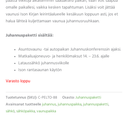
päästä viikkoja aikaisemmin saadaksesi paikan, vaan voit saapua
omalle paikallesi, vaikka kesken tapahtuman. Lisäksi voit jättää
vaunusi Ison Kirjan leirintäalueelle kesäkuun loppuun asti, jos et
halua lähteä kuljettamaan vaunua juhannusruuhkaan.
Juhannuspaketti sisältää:
Asuntovaunu -tai autopaikan Juhannuskonferenssin ajaksi.
Matkailuajoneuvo- ja henkilömaksut 14. – 23.6. ajalle
Lataussähkö juhannusviikolle
Ison rantasaunan käytön
Varasto loppu
Tuotetunnus (SKU):
C-PELTO-88
Osasto:
Juhannuspaketti
Avainsanat tuotteelle
juhannus
,
juhannuspaikka
,
juhannuspaketti
,
sähkö
,
sähköpaikka
,
vaunupaikka