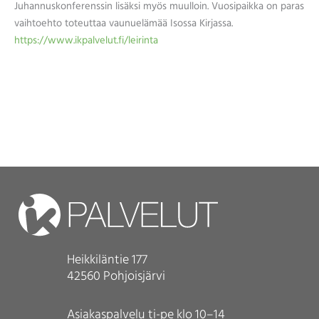
Juhannuskonferenssin lisäksi myös muulloin. Vuosipaikka on paras
vaihtoehto toteuttaa vaunuelämää Isossa Kirjassa.
https://www.ikpalvelut.fi/leirinta
Heikkiläntie 177
42560 Pohjoisjärvi
Asiakaspalvelu ti-pe klo 10–14