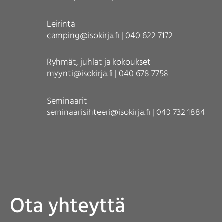
Leirintä
camping@isokirja.fi | 040 622 7172
Ryhmät, juhlat ja kokoukset
myynti@isokirja.fi | 040 678 7758
Seminaarit
seminaarisihteeri@isokirja.fi | 040 732 1884
Ota yhteyttä