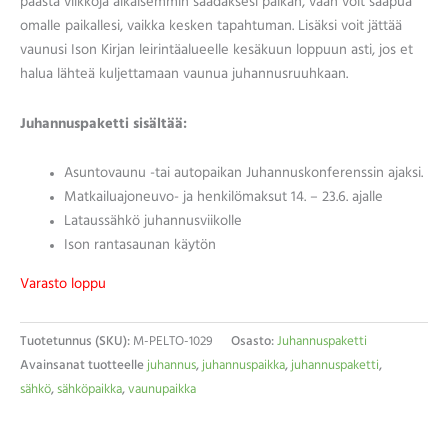
päästä viikkoja aikaisemmin saadaksesi paikan, vaan voit saapua
omalle paikallesi, vaikka kesken tapahtuman. Lisäksi voit jättää
vaunusi Ison Kirjan leirintäalueelle kesäkuun loppuun asti, jos et
halua lähteä kuljettamaan vaunua juhannusruuhkaan.
Juhannuspaketti sisältää:
Asuntovaunu -tai autopaikan Juhannuskonferenssin ajaksi.
Matkailuajoneuvo- ja henkilömaksut 14. – 23.6. ajalle
Lataussähkö juhannusviikolle
Ison rantasaunan käytön
Varasto loppu
Tuotetunnus (SKU):
M-PELTO-1029
Osasto:
Juhannuspaketti
Avainsanat tuotteelle
juhannus
,
juhannuspaikka
,
juhannuspaketti
,
sähkö
,
sähköpaikka
,
vaunupaikka