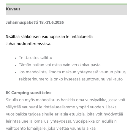
Kuvaus
Juhannuspaketti 18.-21.6.2026
Sisältää sähköllisen vaunupaikan leirintäalueella
Juhannuskonferenssissa.
Telttakatos sallittu
Tämän paikan voi ostaa vain verkkokaupasta.
Jos mahdollista, ilmoita maksun yhteydessä vaunun pituus,
rekisterinumero ja onko kyseessä asuntovaunu vai -auto.
IK Camping suosittelee
Sinulla on myös mahdollisuus hankkia oma vuosipaikka, jossa voit
säilyttää vaunuasi leirintäalueellamme ympäri vuoden. Lisäksi
vuosipaikka tarjoaa sinulle erilaisia etuuksia, joita voit hyödyntää
leirintäalueella lomailusi yhteydessä. Vuosipaikka on edullisin
vaihtoehto lomailijalle, joka viettää vaunulla aikaa