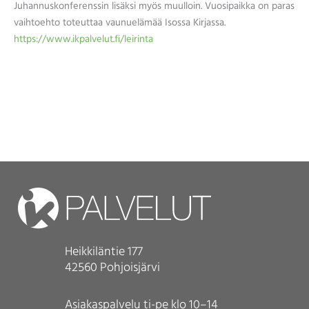
Juhannuskonferenssin lisäksi myös muulloin. Vuosipaikka on paras
vaihtoehto toteuttaa vaunuelämää Isossa Kirjassa.
https://www.ikpalvelut.fi/leirinta
Heikkiläntie 177
42560 Pohjoisjärvi
Asiakaspalvelu ti-pe klo 10–14