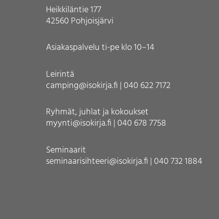
Heikkiläntie 177
42560 Pohjoisjärvi
Asiakaspalvelu ti-pe klo 10–14
Leirintä
camping@isokirja.fi | 040 622 7172
Ryhmät, juhlat ja kokoukset
myynti@isokirja.fi | 040 678 7758
Seminaarit
seminaarisihteeri@isokirja.fi | 040 732 1884