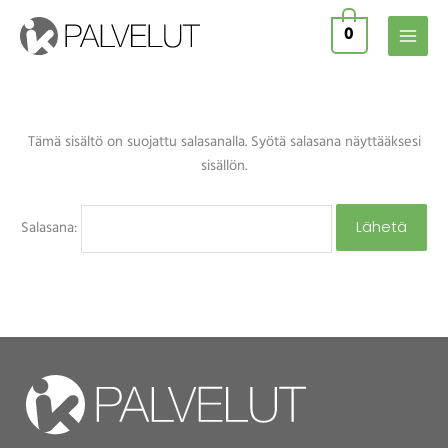
Siirry
0
sisältöön
Tämä sisältö on suojattu salasanalla. Syötä salasana näyttääksesi
sisällön.
Salasana: