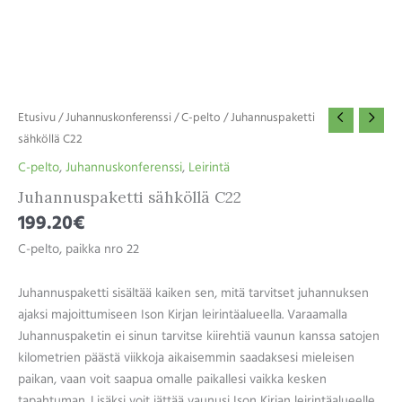
Etusivu
/
Juhannuskonferenssi
/
C-pelto
/ Juhannuspaketti
sähköllä C22
C-pelto
,
Juhannuskonferenssi
,
Leirintä
Juhannuspaketti sähköllä C22
199.20
€
C-pelto, paikka nro 22
Juhannuspaketti sisältää kaiken sen, mitä tarvitset juhannuksen
ajaksi majoittumiseen Ison Kirjan leirintäalueella. Varaamalla
Juhannuspaketin ei sinun tarvitse kiirehtiä vaunun kanssa satojen
kilometrien päästä viikkoja aikaisemmin saadaksesi mieleisen
paikan, vaan voit saapua omalle paikallesi vaikka kesken
tapahtuman. Lisäksi voit jättää vaunusi Ison Kirjan leirintäalueelle