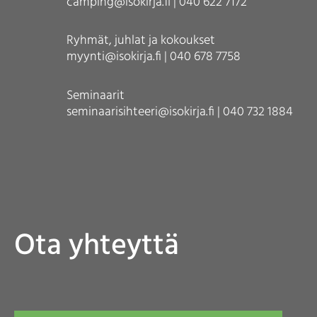
camping@isokirja.fi | 040 622 7172
Ryhmät, juhlat ja kokoukset
myynti@isokirja.fi | 040 678 7758
Seminaarit
seminaarisihteeri@isokirja.fi | 040 732 1884
Ota yhteyttä