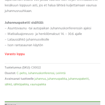
kesäkuun loppuun asti, jos et halua lähteä kuljettamaan vaunua
juhannusruuhkaan.
Juhannuspaketti sisältää:
– Asuntovaunu -tai autopaikan Juhannuskonferenssin ajaksi
– Matkailuajoneuvo- ja henkilömaksut 14. – 30.6 ajalle
– Lataussähkö juhannusviikolle
– Ison rantasaunan käytön
Varasto loppu
Tuotetunnus (SKU):
C00022
Osastot:
C-pelto
,
Juhannuskonferenssi
,
Leirintä
Avainsanat tuotteelle
juhannus
,
juhannuspaikka
,
juhannuspaketti
,
sähkö
,
sähköpaikka
,
vaunupaikka