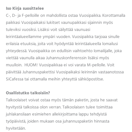
Iso Kirja suosittelee
C-, D- ja F-pelloille on mahdollista ostaa Vuosipaikka. Korottamalla
paikkasi Vuosipaikaksi lukitset vaunupaikkasi sijainnin myös
tuleviksi vuosiksi. Lisäksi voit säilyttää vaunuasi
leirintäalueellamme ympäri vuoden. Vuosipaikka tarjoaa sinulle
erilaisia etuuksia, joita voit hyödyntää leirintäalueella lomailusi
yhteydessä. Vuosipaikka on edullisin vaihtoehto lomailijalle, joka
viettää vaunulla aikaa Juhannuskonferenssin lisäksi myös
muulloin. HUOM! Vuosipaikkaa ei voi varata M-pellolle. Voit
päivittää Juhannuspakettisi Vuosipaikaksi leirinnän vastaanotossa
SiCafessa tai ottamalla meihin yhteyttä sähköpostitse.
Osallistutko talkoisiin?
Talkoolaiset voivat ostaa myös tämän paketin, josta he saavat
hyvitystä talkoissa olon verran. Talkoolaisen tulee toimittaa
juhlakansliaan esimiehen allekirjoittama lappu tehdyistä
työpäivistä, joiden mukaan osa juhannuspaketin hinnasta
hyvitetään.