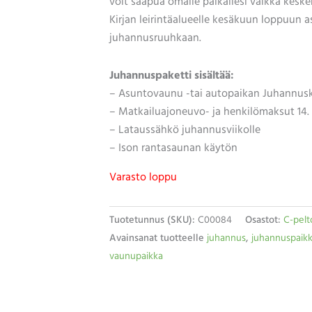
voit saapua omalle paikallesi vaikka keske
Kirjan leirintäalueelle kesäkuun loppuun a
juhannusruuhkaan.
Juhannuspaketti sisältää:
– Asuntovaunu -tai autopaikan Juhannusk
– Matkailuajoneuvo- ja henkilömaksut 14. –
– Lataussähkö juhannusviikolle
– Ison rantasaunan käytön
Varasto loppu
Tuotetunnus (SKU):
C00084
Osastot:
C-pelt
Avainsanat tuotteelle
juhannus
,
juhannuspaik
vaunupaikka