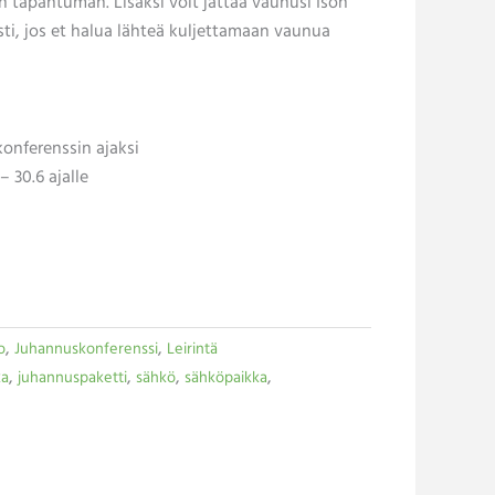
n tapahtuman. Lisäksi voit jättää vaunusi Ison
sti, jos et halua lähteä kuljettamaan vaunua
onferenssin ajaksi
 30.6 ajalle
o
,
Juhannuskonferenssi
,
Leirintä
ka
,
juhannuspaketti
,
sähkö
,
sähköpaikka
,