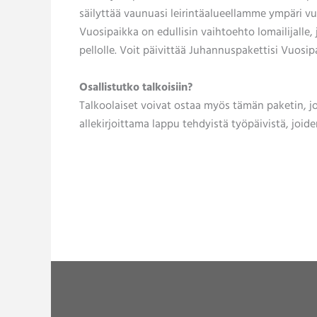
säilyttää vaunuasi leirintäalueellamme ympäri vuo
Vuosipaikka on edullisin vaihtoehto lomailijalle
pellolle. Voit päivittää Juhannuspakettisi Vuosi
Osallistutko talkoisiin?
Talkoolaiset voivat ostaa myös tämän paketin, jo
allekirjoittama lappu tehdyistä työpäivistä, jo