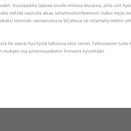
den. Vuosipaikka tarjoaa sinulle erilaisia etuuksia, joita voit hyö
, joka viettää vaunulla aikaa Juhannuskonferenssin lisäksi myös 
paikaksi leirinnän vastaanotossa SiCafessa tai ottamalla meihin yh
sta he saavat hyvitystä talkoissa olon verran. Talkoolaisen tulee
iden mukaan osa juhannuspaketin hinnasta hyvitetään.