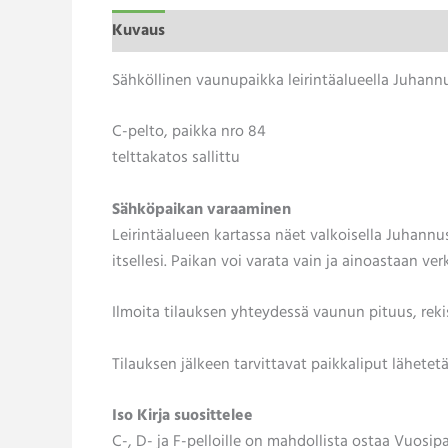
Kuvaus
Sähköllinen vaunupaikka leirintäalueella Juhann
C-pelto, paikka nro 84
telttakatos sallittu
Sähköpaikan varaaminen
Leirintäalueen kartassa näet valkoisella Juhannus
itsellesi. Paikan voi varata vain ja ainoastaan ve
Ilmoita tilauksen yhteydessä vaunun pituus, rek
Tilauksen jälkeen tarvittavat paikkaliput lähete
Iso Kirja suosittelee
C-, D- ja F-pelloille on mahdollista ostaa Vuosip