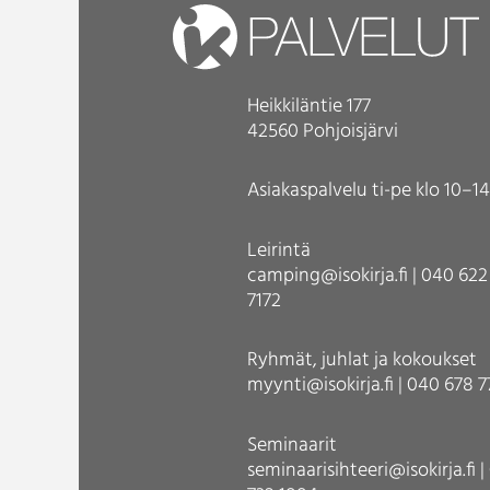
Heikkiläntie 177
42560 Pohjoisjärvi
Asiakaspalvelu ti-pe klo 10–14
Leirintä
camping@isokirja.fi | 040 622
7172
Ryhmät, juhlat ja kokoukset
myynti@isokirja.fi | 040 678 
Seminaarit
seminaarisihteeri@isokirja.fi 