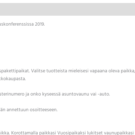
uskonferenssissa 2019.
pakettipaikat. Valitse tuotteista mieleisesi vapaana oleva paikka, 
rkkokaupasta.
isterinumero ja onko kyseessä asuntovaunu vai -auto.
tään annettuun osoitteeseen.
aikka. Korottamalla paikkasi Vuosipaikaksi lukitset vaunupaikkasi s