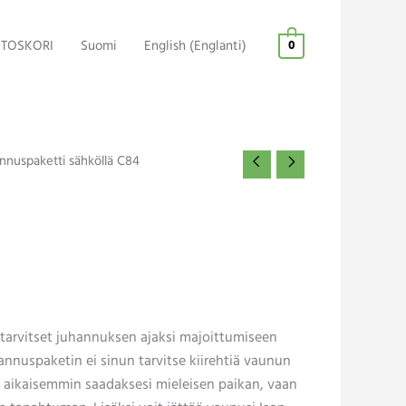
TOSKORI
Suomi
English
(
Englanti
)
0
nnuspaketti sähköllä C84
 tarvitset juhannuksen ajaksi majoittumiseen
hannuspaketin ei sinun tarvitse kiirehtiä vaunun
a aikaisemmin saadaksesi mieleisen paikan, vaan