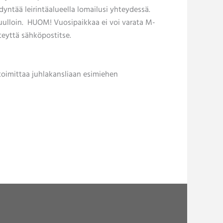
dyntää leirintäalueella lomailusi yhteydessä.
muulloin. HUOM! Vuosipaikkaa ei voi varata M-
teyttä sähköpostitse.
 toimittaa juhlakansliaan esimiehen