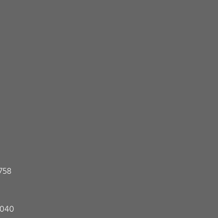
7758
| 040