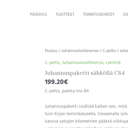
PÄÄSIVU
TUOTTEET
TOIMITUSEHDOT
OS
Etusivu
/
Juhannuskonferenssi
/
C-pelto
/ Juha
C-pelto
,
Juhannuskonferenssi
,
Leirintä
Juhannuspaketti sähköllä C84
199.20
€
C-pelto, paikka nro 84
Juhannuspaketti sisältää kaiken sen, mitä
Ison Kirjan leirintäalueella. Varaamalla Ju
kanssa satojen kilometrien päästä viikkoj