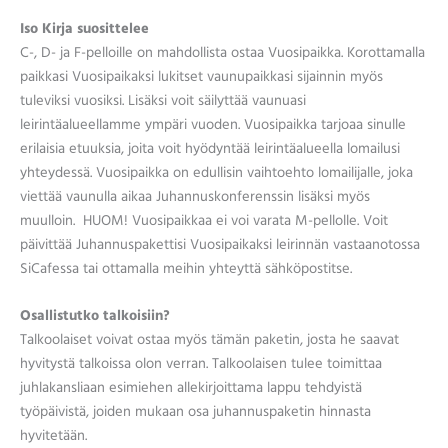
Iso Kirja suosittelee
C-, D- ja F-pelloille on mahdollista ostaa Vuosipaikka. Korottamalla
paikkasi Vuosipaikaksi lukitset vaunupaikkasi sijainnin myös
tuleviksi vuosiksi. Lisäksi voit säilyttää vaunuasi
leirintäalueellamme ympäri vuoden. Vuosipaikka tarjoaa sinulle
erilaisia etuuksia, joita voit hyödyntää leirintäalueella lomailusi
yhteydessä. Vuosipaikka on edullisin vaihtoehto lomailijalle, joka
viettää vaunulla aikaa Juhannuskonferenssin lisäksi myös
muulloin. HUOM! Vuosipaikkaa ei voi varata M-pellolle. Voit
päivittää Juhannuspakettisi Vuosipaikaksi leirinnän vastaanotossa
SiCafessa tai ottamalla meihin yhteyttä sähköpostitse.
Osallistutko talkoisiin?
Talkoolaiset voivat ostaa myös tämän paketin, josta he saavat
hyvitystä talkoissa olon verran. Talkoolaisen tulee toimittaa
juhlakansliaan esimiehen allekirjoittama lappu tehdyistä
työpäivistä, joiden mukaan osa juhannuspaketin hinnasta
hyvitetään.