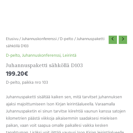
Etusivu
/
Juhannuskonferenssi
/
D-pelto
/ Juhannuspaketti
sähköllä D103
D-pelto
,
Juhannuskonferenssi
,
Leirintä
Juhannuspaketti sähköllä D103
199.20
€
D-pelto, paikka nro 103
Juhannuspaketti sisältää kaiken sen, mitä tarvitset juhannuksen
ajaksi majoittumiseen Ison Kirjan leirintäalueella. Varaamalla
Juhannuspaketin ei sinun tarvitse kiirehtiä vaunun kanssa satojen
kilometrien päästä viikkoja aikaisemmin saadaksesi mieleisen
paikan, vaan voit saapua omalle paikallesi vaikka kesken
tapahtuman. Lisäksi voit jättää vaunusi Ison Kirjan leirintäalueelle