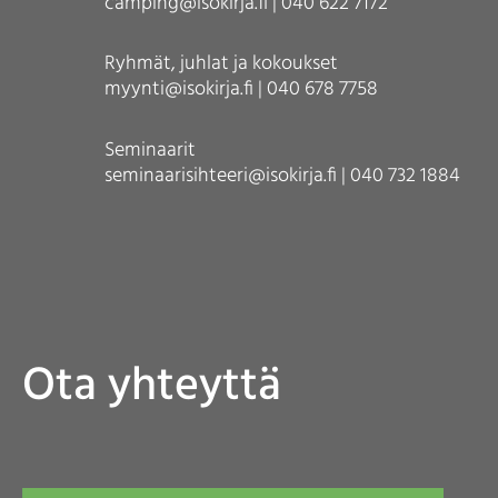
camping@isokirja.fi | 040 622 7172
Ryhmät, juhlat ja kokoukset
myynti@isokirja.fi | 040 678 7758
Seminaarit
seminaarisihteeri@isokirja.fi | 040 732 1884
Ota yhteyttä