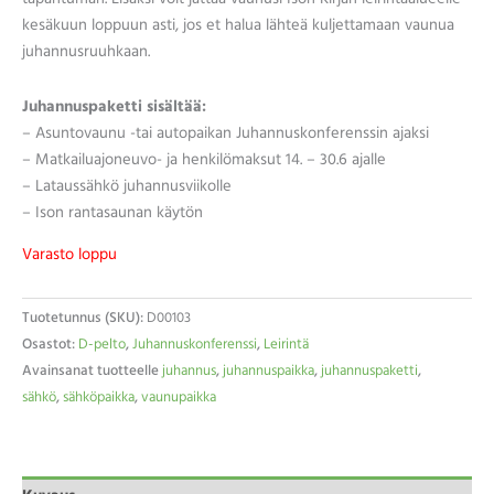
kesäkuun loppuun asti, jos et halua lähteä kuljettamaan vaunua
juhannusruuhkaan.
Juhannuspaketti sisältää:
– Asuntovaunu -tai autopaikan Juhannuskonferenssin ajaksi
– Matkailuajoneuvo- ja henkilömaksut 14. – 30.6 ajalle
– Lataussähkö juhannusviikolle
– Ison rantasaunan käytön
Varasto loppu
Tuotetunnus (SKU):
D00103
Osastot:
D-pelto
,
Juhannuskonferenssi
,
Leirintä
Avainsanat tuotteelle
juhannus
,
juhannuspaikka
,
juhannuspaketti
,
sähkö
,
sähköpaikka
,
vaunupaikka