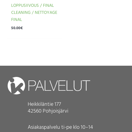
LOPPUSIIVOUS / FINAL
CLEANING / NETTOYAGE
FINAL
50.00
€
Heikkiläntie 177
42560 Pohjoisjärvi
Asiakaspalvelu ti-pe klo 10–14