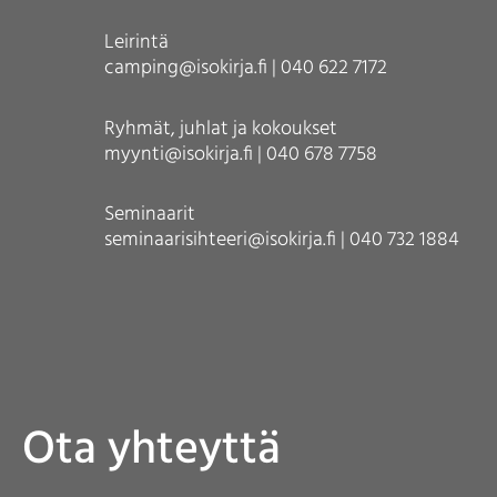
Leirintä
camping@isokirja.fi | 040 622 7172
Ryhmät, juhlat ja kokoukset
myynti@isokirja.fi | 040 678 7758
Seminaarit
seminaarisihteeri@isokirja.fi | 040 732 1884
Ota yhteyttä