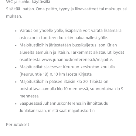
WC ja suihku käytävällä
Sisältää patjan. Oma peitto, tyyny ja liinavaatteet tai makuupussi
mukaan.
Varaus on yhdelle yölle, lisäpäiviä voit varata lisäämällä
ostoskoriin tuotteen kullekin haluamallesi yölle.
Majoitustiloihin järjestetään bussikuljetus Ison Kirjan
alueelta aamuisin ja iltaisin. Tarkemmat aikataulut löydät
osoitteesta www.juhannuskonferenssi.fi/majoitus
Majoitustilat sijaitsevat Keuruun keskustan koululla
(Keuruuntie 18) n. 10 km Isosta Kirjasta.
Majoitustiloihin pääsee iltaisin klo 20. Tiloista on
poistuttava aamulla klo 10 mennessä, sunnuntaina klo 9
mennessä.
Saapuessasi Juhannuskonferenssiin ilmoittaudu
Juhlakansliaan, mistä saat majoituskortin.
Peruutukset