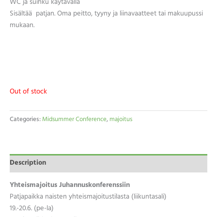
WC ja suihku käytävällä
Sisältää patjan. Oma peitto, tyyny ja liinavaatteet tai makuupussi
mukaan.
Out of stock
Categories:
Midsummer Conference
,
majoitus
Description
Yhteismajoitus Juhannuskonferenssiin
Patjapaikka naisten yhteismajoitustilasta (liikuntasali)
19.-20.6. (pe-la)