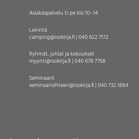
Asiakaspalvelu ti-pe klo 10–14
Leirintä
camping@isokirja.fi | 040 622 7172
Ryhmät, juhlat ja kokoukset
myynti@isokirja.fi | 040 678 7758
Seminaarit
seminaarisihteeri@isokirja.fi | 040 732 1884