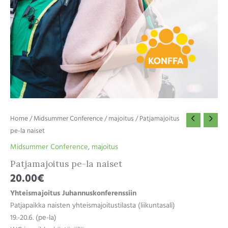
Home
/
Midsummer Conference
/
majoitus
/ Patjamajoitus
pe-la naiset
Midsummer Conference
,
majoitus
Patjamajoitus pe-la naiset
20.00
€
Yhteismajoitus Juhannuskonferenssiin
Patjapaikka naisten yhteismajoitustilasta (liikuntasali)
19.-20.6. (pe-la)