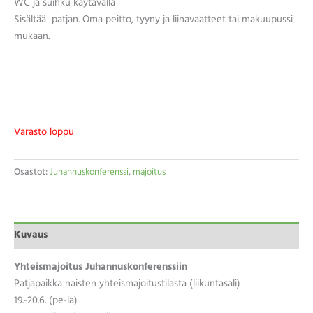
WC ja suihku käytävällä
Sisältää patjan. Oma peitto, tyyny ja liinavaatteet tai makuupussi
mukaan.
Varasto loppu
Osastot:
Juhannuskonferenssi
,
majoitus
Kuvaus
Yhteismajoitus Juhannuskonferenssiin
Patjapaikka naisten yhteismajoitustilasta (liikuntasali)
19.-20.6. (pe-la)