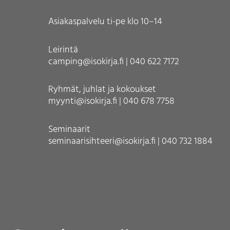
Asiakaspalvelu ti-pe klo 10–14
Leirintä
camping@isokirja.fi | 040 622 7172
Ryhmät, juhlat ja kokoukset
myynti@isokirja.fi | 040 678 7758
Seminaarit
seminaarisihteeri@isokirja.fi | 040 732 1884