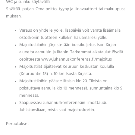
WC ja suihku käytävällä
Sisältää patjan. Oma peitto, tyyny ja liinavaatteet tai makuupussi
mukaan.
Varaus on yhdelle yölle, lisäpäiviä voit varata lisäämällä
ostoskoriin tuotteen kullekin haluamallesi yölle.
Majoitustiloihin järjestetään bussikuljetus Ison Kirjan
alueelta aamuisin ja iltaisin. Tarkemmat aikataulut löydät
osoitteesta www.juhannuskonferenssi.fi/majoitus
Majoitustilat sijaitsevat Keuruun keskustan koululla
(Keuruuntie 18) n. 10 km Isosta Kirjasta.
Majoitustiloihin pääsee iltaisin klo 20. Tiloista on
poistuttava aamulla klo 10 mennessä, sunnuntaina klo 9
mennessä.
Saapuessasi Juhannuskonferenssiin ilmoittaudu
Juhlakansliaan, mistä saat majoituskortin.
Peruutukset