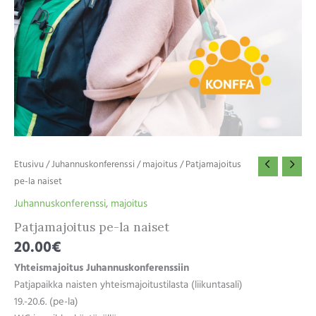
Etusivu
/
Juhannuskonferenssi
/
majoitus
/ Patjamajoitus
pe-la naiset
Juhannuskonferenssi
,
majoitus
Patjamajoitus pe-la naiset
20.00
€
Yhteismajoitus Juhannuskonferenssiin
Patjapaikka naisten yhteismajoitustilasta (liikuntasali)
19.-20.6. (pe-la)