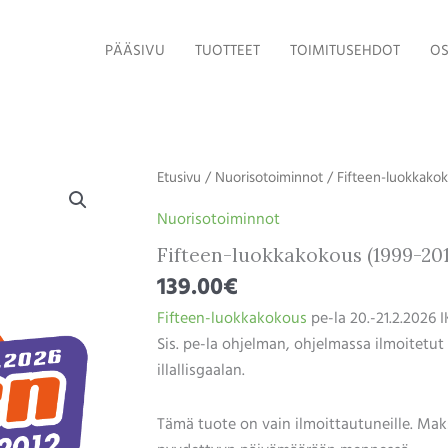
PÄÄSIVU
TUOTTEET
TOIMITUSEHDOT
OS
Fifteen-
Etusivu
/
Nuorisotoiminnot
/ Fifteen-luokkakok
luokkakokous
Nuorisotoiminnot
(1999-
Fifteen-luokkakokous (1999-201
2012)
majoituksella
139.00
€
määrä
Fifteen-luokkakokous
pe-la 20.-21.2.2026 I
Sis. pe-la ohjelman, ohjelmassa ilmoitetut
illallisgaalan.
Tämä tuote on vain ilmoittautuneille. Maks