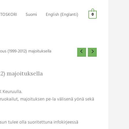
TOSKORI
Suomi
English
(
Englanti
)
0
ous (1999-2012) majoituksella
2) majoituksella
K Keuruulla.
 ruokailut, majoituksen pe-la välisenä yönä sekä
un tulee olla suoritettuna infokirjeessä