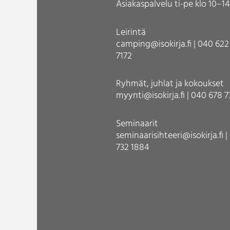
Asiakaspalvelu ti-pe klo 10–14
Leirintä
camping@isokirja.fi | 040 622
7172
Ryhmät, juhlat ja kokoukset
myynti@isokirja.fi | 040 678 
Seminaarit
seminaarisihteeri@isokirja.fi 
732 1884