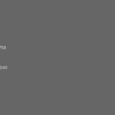
7758
| 040