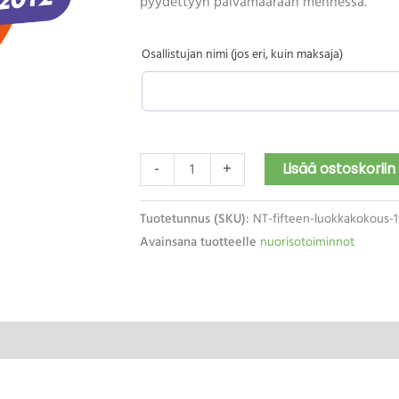
pyydettyyn päivämäärään mennessä.
Osallistujan nimi (jos eri, kuin maksaja)
Lisää ostoskoriin
-
+
Tuotetunnus (SKU):
NT-fifteen-luokkakokous-1
Avainsana tuotteelle
nuorisotoiminnot