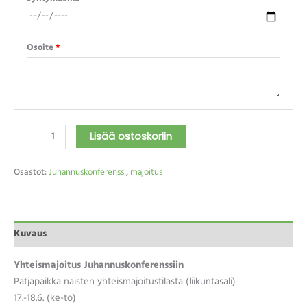
Osoite
*
Lisää ostoskoriin
Osastot:
Juhannuskonferenssi
,
majoitus
Kuvaus
Yhteismajoitus Juhannuskonferenssiin
Patjapaikka naisten yhteismajoitustilasta (liikuntasali)
17.-18.6. (ke-to)