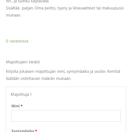
WC ja suihku käytävällä
Sisältää patjan. Oma peitto, tyyny ja liinavaatteet tai makuupussi
mukaan.
0 varastossa
Majoittujien tiedot
Kirjoita jokaisen majoittujan nimi, syntymäaika ja osoite. Kenttiä
lisätään ostettavan määrän mukaan.
Majoittuja 1
Nimi
*
Syntymäaika
*