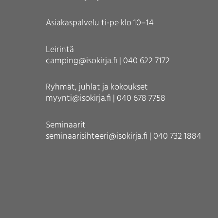
Asiakaspalvelu ti-pe klo 10–14
Leirintä
camping@isokirja.fi | 040 622 7172
Ryhmät, juhlat ja kokoukset
myynti@isokirja.fi | 040 678 7758
Seminaarit
seminaarisihteeri@isokirja.fi | 040 732 1884