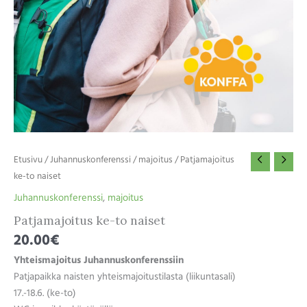
Etusivu
/
Juhannuskonferenssi
/
majoitus
/ Patjamajoitus
ke-to naiset
Juhannuskonferenssi
,
majoitus
Patjamajoitus ke-to naiset
20.00
€
Yhteismajoitus Juhannuskonferenssiin
Patjapaikka naisten yhteismajoitustilasta (liikuntasali)
17.-18.6. (ke-to)