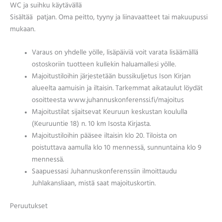
WC ja suihku käytävällä
Sisältää patjan. Oma peitto, tyyny ja liinavaatteet tai makuupussi
mukaan.
Varaus on yhdelle yölle, lisäpäiviä voit varata lisäämällä
ostoskoriin tuotteen kullekin haluamallesi yölle.
Majoitustiloihin järjestetään bussikuljetus Ison Kirjan
alueelta aamuisin ja iltaisin. Tarkemmat aikataulut löydät
osoitteesta www.juhannuskonferenssi.fi/majoitus
Majoitustilat sijaitsevat Keuruun keskustan koululla
(Keuruuntie 18) n. 10 km Isosta Kirjasta.
Majoitustiloihin pääsee iltaisin klo 20. Tiloista on
poistuttava aamulla klo 10 mennessä, sunnuntaina klo 9
mennessä.
Saapuessasi Juhannuskonferenssiin ilmoittaudu
Juhlakansliaan, mistä saat majoituskortin.
Peruutukset